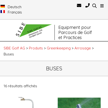
Deutsch
Français
Primary
Equipment pour
Navigation
Parcours de Golf
Menu
et Practices
SIBE Golf AG
>
Produits
>
Greenkeeping
>
Arrosage
>
Buses
BUSES
16 résultats affichés