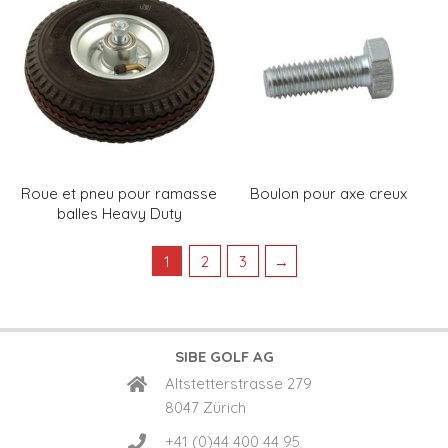
Roue et pneu pour ramasse
Boulon pour axe creux
balles Heavy Duty
1
2
3
→
SIBE GOLF AG
Altstetterstrasse 279
8047 Zürich
+41 (0)44 400 44 95