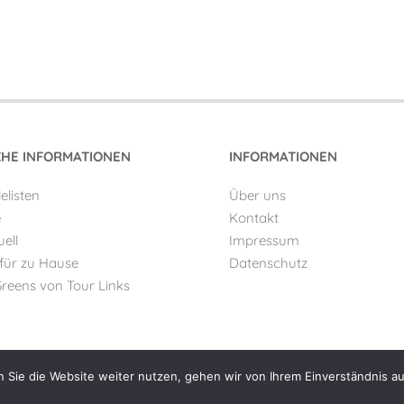
CHE INFORMATIONEN
INFORMATIONEN
lelisten
Über uns
e
Kontakt
ell
Impressum
 für zu Hause
Datenschutz
Greens von Tour Links
 Sie die Website weiter nutzen, gehen wir von Ihrem Einverständnis au
© SIBE Golf AG