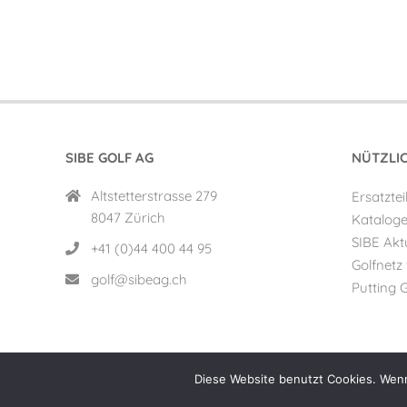
2019-
02-
22
SIBE GOLF AG
NÜTZLI
Altstetterstrasse 279
Ersatztei
8047 Zürich
Katalog
SIBE Aktu
+41 (0)44 400 44 95
Golfnetz
golf@sibeag.ch
Putting 
Diese Website benutzt Cookies. Wenn