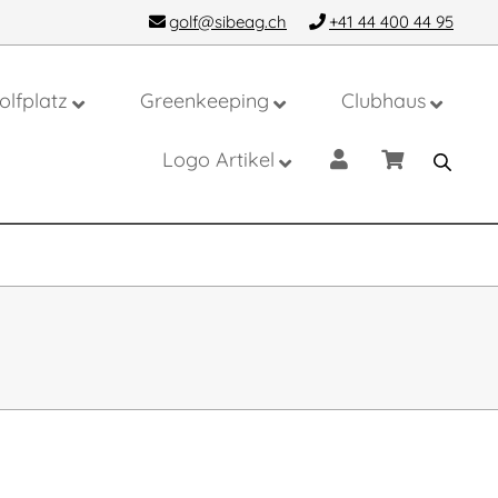
golf@sibeag.ch
+41 44 400 44 95
olfplatz
Greenkeeping
Clubhaus
Logo Artikel