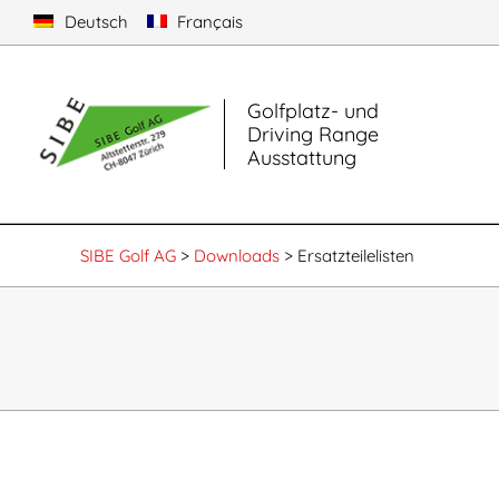
Deutsch
Français
Primary
Golfplatz- und
Navigati
Driving Range
Menu
Ausstattung
SIBE Golf AG
>
Downloads
>
Ersatzteilelisten