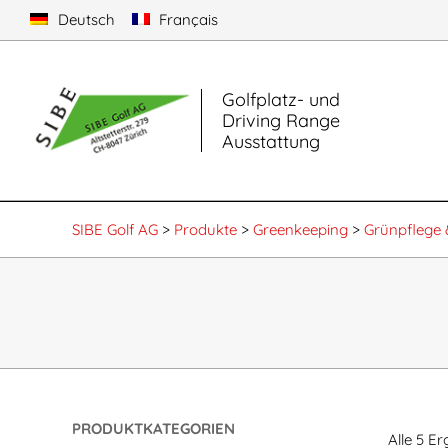
Deutsch
Français
Primary
Golfplatz- und
Navigati
Driving Range
Menu
Ausstattung
SIBE Golf AG
>
Produkte
>
Greenkeeping
>
Grünpflege 
PRODUKTKATEGORIEN
Alle 5 E