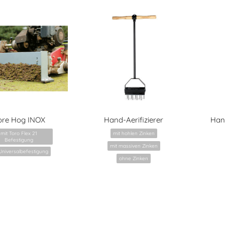
ore Hog INOX
Hand-Aerifizierer
Han
mit Toro Flex 21
mit hohlen Zinken
Befestigung
mit massiven Zinken
Universalbefestigung
ohne Zinken