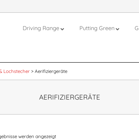
Driving Range
Putting Green
G
on
& Lochstecher
>
Aerifiziergeräte
AERIFIZIERGERÄTE
rgebnisse werden angezeigt