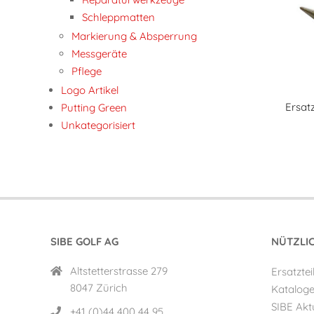
Schleppmatten
Markierung & Absperrung
Messgeräte
Pflege
Logo Artikel
Ersatz
Putting Green
Unkategorisiert
SIBE GOLF AG
NÜTZLI
Altstetterstrasse 279
Ersatztei
8047 Zürich
Katalog
SIBE Aktu
+41 (0)44 400 44 95