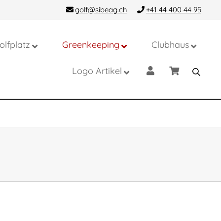
golf@sibeag.ch
+41 44 400 44 95
olfplatz
Greenkeeping
Clubhaus
Logo Artikel