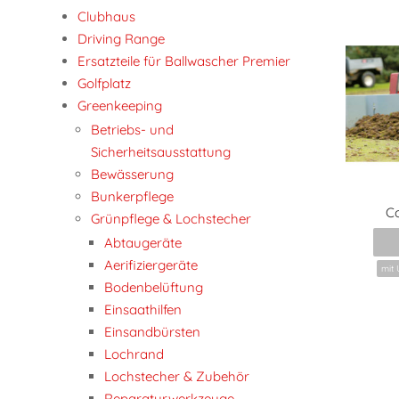
Clubhaus
Driving Range
Ersatzteile für Ballwascher Premier
Golfplatz
Greenkeeping
Betriebs- und
Sicherheitsausstattung
Bewässerung
Bunkerpflege
C
Grünpflege & Lochstecher
Abtaugeräte
Aerifiziergeräte
mit 
Bodenbelüftung
Einsaathilfen
Einsandbürsten
Lochrand
Lochstecher & Zubehör
Reparaturwerkzeuge