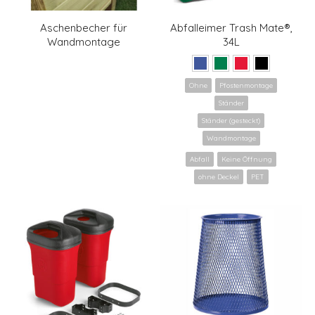
Aschenbecher für
Abfalleimer Trash Mate®,
Wandmontage
34L
Ohne
Pfostenmontage
Ständer
Ständer (gesteckt)
Wandmontage
Abfall
Keine Öffnung
ohne Deckel
PET