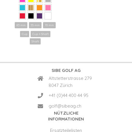
83 mm
55 mm
70 mm
Cup
Cup + Shaft
Shaft
SIBE GOLF AG
Altstetterstrasse 279
8047 Zürich
+41 (0)44 400 44 95
golf@sibeag.ch
NÜTZLICHE
INFORMATIONEN
Ersatzteilelisten