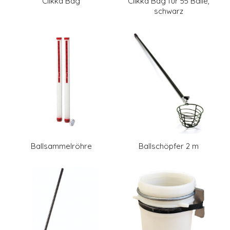
Clikka Bag
Clikka Bag für 55 Bälle,
schwarz
Ballsammelröhre
Ballschöpfer 2 m