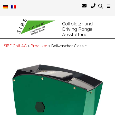
Primary
Golfplatz- und
Navigation
Driving Range
Menu
Ausstattung
SIBE Golf AG
>
Produkte
>
Ballwascher Classic