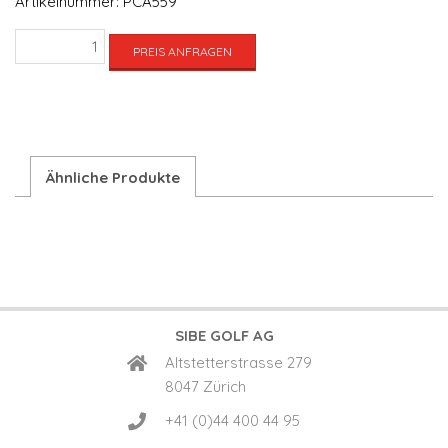
Artikelnummer:
PCA559
Hole
PREIS ANFRAGEN
Cup
Deckel
mit
Kunstrasen,
ø10.8
cm
Ähnliche Produkte
Menge
SIBE GOLF AG
Altstetterstrasse 279
8047 Zürich
+41 (0)44 400 44 95